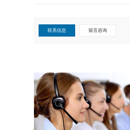
联系信息
留言咨询