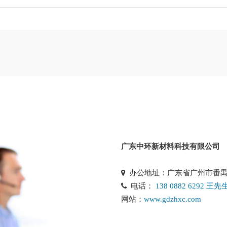
广东中环新材料科技有限公司
办公地址：广东省广州市番禺区
电话：
138 0882 6292 王先
网站：
www.gdzhxc.com