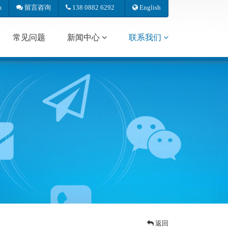
m
留言咨询
138 0882 6292
English
常见问题
新闻中心
联系我们
返回