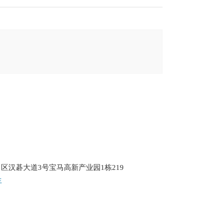
汉碁大道3号宝马高新产业园1栋219
生