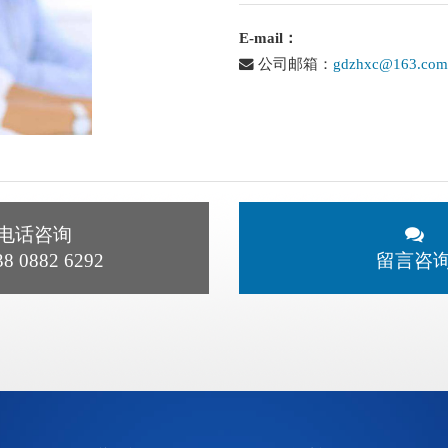
E-mail：
公司邮箱：
gdzhxc@163.com
电话咨询
8 0882 6292
留言咨