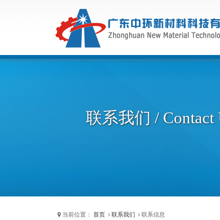
联系我们 / Contact 
当前位置：
首页
联系我们
联系信息