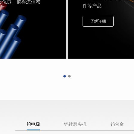
质优良，值得您信赖
件等产品
了解详细
钨电极
钨针磨尖机
钨合金