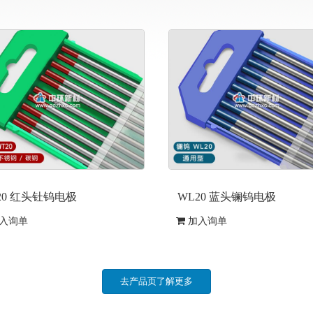
20 红头钍钨电极
WL20 蓝头镧钨电极
入询单
加入询单
去产品页了解更多