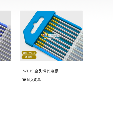
WL15 金头镧钨电极
自动钨针
加入询单
加入询单