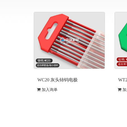
WC20 灰头铈钨电极
WT
加入询单
加