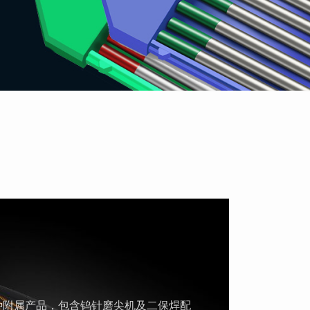
钨
种附属产品，包含钨针磨尖机及二保焊配